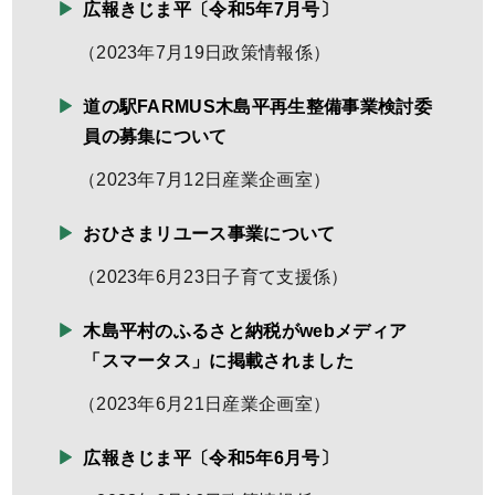
広報きじま平〔令和5年7月号〕
（
2023年7月19日
政策情報係
）
道の駅FARMUS木島平再生整備事業検討委
員の募集について
（
2023年7月12日
産業企画室
）
おひさまリユース事業について
（
2023年6月23日
子育て支援係
）
木島平村のふるさと納税がwebメディア
「スマータス」に掲載されました
（
2023年6月21日
産業企画室
）
広報きじま平〔令和5年6月号〕