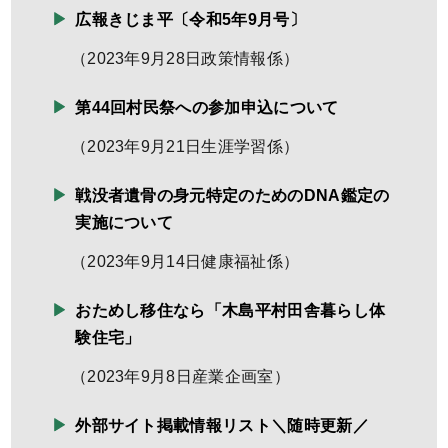
広報きじま平〔令和5年9月号〕
（
2023年9月28日
政策情報係
）
第44回村民祭への参加申込について
（
2023年9月21日
生涯学習係
）
戦没者遺骨の身元特定のためのDNA鑑定の
実施について
（
2023年9月14日
健康福祉係
）
おためし移住なら「木島平村田舎暮らし体
験住宅」
（
2023年9月8日
産業企画室
）
外部サイト掲載情報リスト＼随時更新／