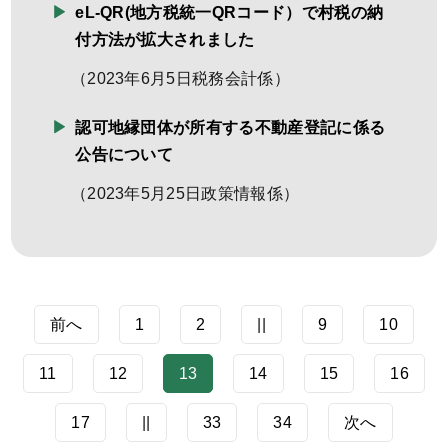
eL-QR(地方税統一QRコード）で村税の納
付方法が拡大されました
（
2023年6月5日
税務会計係
）
認可地縁団体が所有する不動産登記に係る
公告について
（
2023年5月25日
政策情報係
）
前へ
1
2
||
9
10
11
12
13
14
15
16
17
||
33
34
次へ