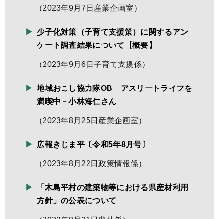
（
2023年9月7日
産業企画室
）
少子化対策（子育て支援策）に関するアン
ケート調査結果について【概要】
（
2023年9月6日
子育て支援係
）
地域おこし協力隊OB アスリートライフを
満喫中－小林海仁さん
（
2023年8月25日
産業企画室
）
広報きじま平〔令和5年8月号〕
（
2023年8月22日
政策情報係
）
「木島平村の建築物等における県産材利用
方針」の公表について