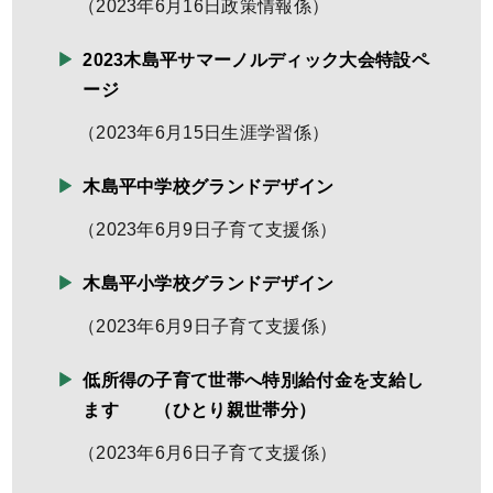
（
2023年6月16日
政策情報係
）
2023木島平サマーノルディック大会特設ペ
ージ
（
2023年6月15日
生涯学習係
）
木島平中学校グランドデザイン
（
2023年6月9日
子育て支援係
）
木島平小学校グランドデザイン
（
2023年6月9日
子育て支援係
）
低所得の子育て世帯へ特別給付金を支給し
ます （ひとり親世帯分）
（
2023年6月6日
子育て支援係
）