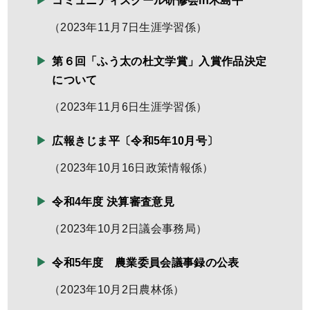
コミュニティスクール研修会in木島平
（
2023年11月7日
生涯学習係
）
第６回「ふう太の杜文学賞」入賞作品決定
について
（
2023年11月6日
生涯学習係
）
広報きじま平〔令和5年10月号〕
（
2023年10月16日
政策情報係
）
令和4年度 決算審査意見
（
2023年10月2日
議会事務局
）
令和5年度 農業委員会議事録の公表
（
2023年10月2日
農林係
）