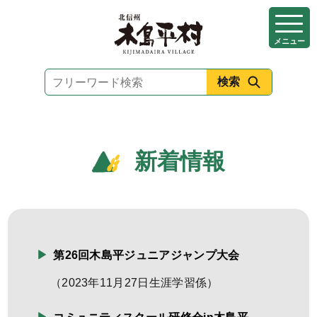
本
文
メニュー
へ
移
動
新着情報
第26回木島平ジュニアジャンプ大会
（
2023年11月27日
生涯学習係
）