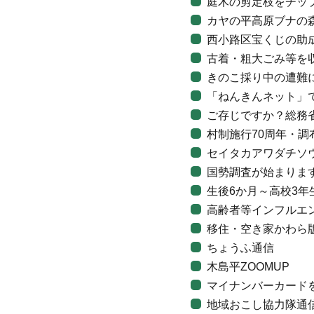
庭木の剪定枝をチッ
カヤの平高原ブナの
西小路区宝くじの助
古着・粗大ごみ等を
きのこ採り中の遭難
「ねんきんネット」
ご存じですか？総務
村制施行70周年・調
セイタカアワダチソ
国勢調査が始まりま
生後6か月～高校3
高齢者等インフルエ
移住・空き家かわら
ちょうふ通信
木島平ZOOMUP
マイナンバーカード
地域おこし協力隊通