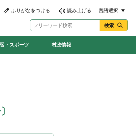
言語選択
習・スポーツ
村政情報
号〕