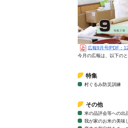
広報9月号[PDF：12
今月の広報は、以下のと
特集
村ぐるみ防災訓練
その他
米の品評会等への出
我が家のお米の美味