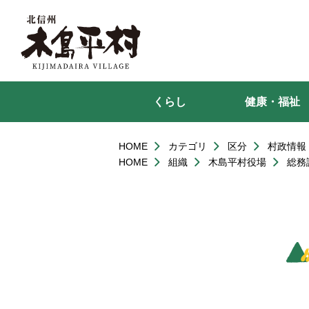
本
文
へ
移
動
くらし
健康・福祉
HOME
カテゴリ
区分
村政情報
HOME
組織
木島平村役場
総務