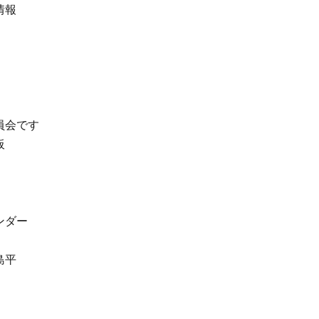
情報
員会です
板
ンダー
島平