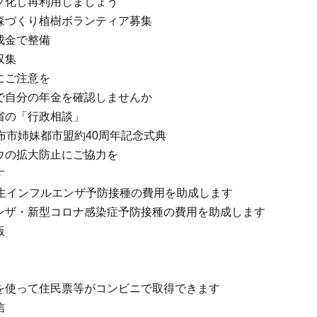
プ化し再利用しましょう
森づくり植樹ボランティア募集
成金で整備
収集
にご注意を
で自分の年金を確認しませんか
省の「行政相談」
布市姉妹都市盟約40周年記念式典
ウの拡大防止にご協力を
す
年生インフルエンザ予防接種の費用を助成します
ンザ・新型コロナ感染症予防接種の費用を助成します
版
を使って住民票等がコンビニで取得できます
信