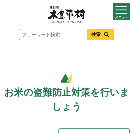
本
文
メニュー
へ
移
動
お米の盗難防止対策を行いま
しょう