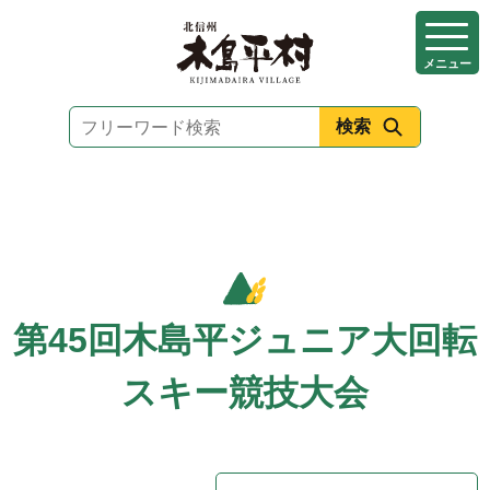
本
文
メニュー
へ
移
動
第45回木島平ジュニア大回転
スキー競技大会