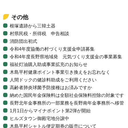
その他
根塚遺跡から三韓土器
村県民税・所得税 申告相談
消防団出初式
令和4年度協働の村づくり支援金申請募集
令和4年度長野県地域発 元気づくり支援金の事業募集
福祉灯油購入助成事業拡充のお知らせ
木島平村健康ポイント事業引き換えをお忘れなく
人間ドックの健診料助成をご利用ください
高齢者肺炎球菌予防接種はお済みですか
納めた国民年金保険料は全額社会保険料控除の対象です
長野北年金事務所の一部業務を長野南年金事務所へ移管
1月1日からマイナポイント第2弾が開始
ヒルズタウン御殿宅地分譲中
木島平村シャトル便定期券の販売について