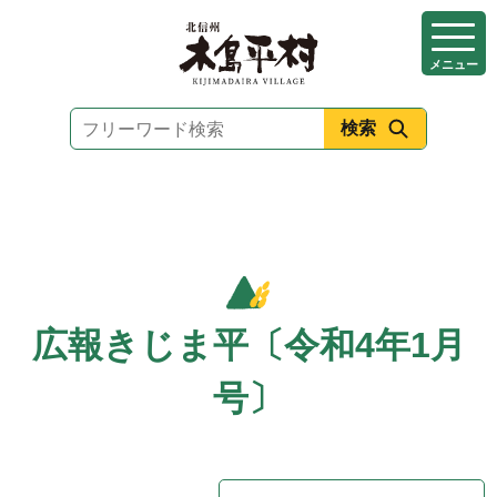
本
文
メニュー
へ
移
動
広報きじま平〔令和4年1月
号〕