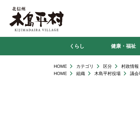
本
文
へ
移
動
くらし
健康・福祉
HOME
カテゴリ
区分
村政情報
HOME
組織
木島平村役場
議会