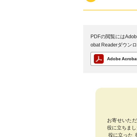
PDFの閲覧にはAdobe
obat Reader
Adobe Acro