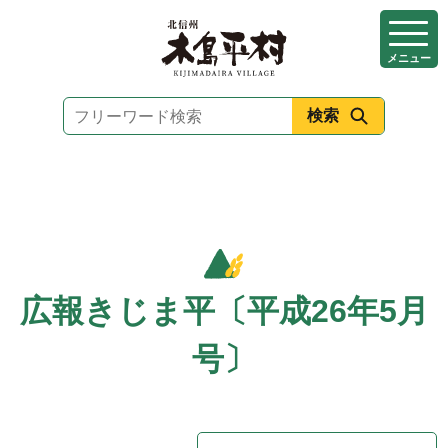
本
文
メニュー
へ
移
動
広報きじま平〔平成26年5月
号〕