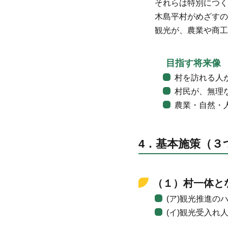
それらは特別につ
木島平村がめざすの
観光が、農業や商
目指す将来像
村を訪れる人
村民が、無理
農業・自然・
4．基本施策（３
（１）村一体と
(ア)観光推進の
(イ)観光受入