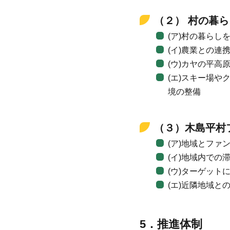
（２） 村の暮
(ア)村の暮らし
(イ)農業との連
(ウ)カヤの平
(エ)スキー場
境の整備
（３）木島平村
(ア)地域とフ
(イ)地域内での
(ウ)ターゲッ
(エ)近隣地域
5．推進体制