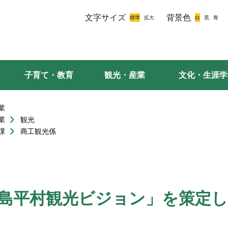
文字サイズ
背景色
子育て・教育
観光・産業
文化・生涯学
業
業
観光
課
商工観光係
島平村観光ビジョン」を策定