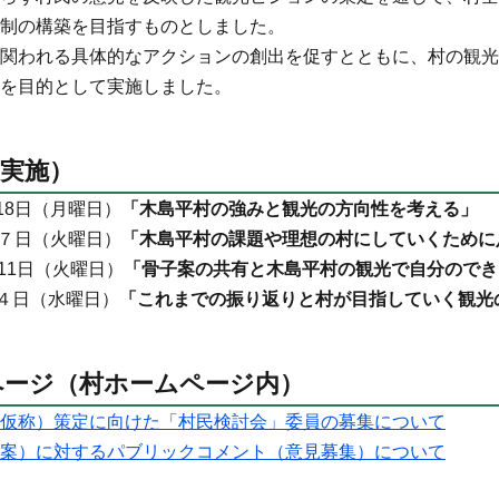
制の構築を目指すものとしました。
関われる具体的なアクションの創出を促すとともに、村の観光
を目的として実施しました。
実施）
18日（月曜日）
「木島平村の強みと観光の方向性を考える」
月７日（火曜日）
「木島平村の課題や理想の村にしていくために
月11日（火曜日）
「骨子案の共有と木島平村の観光で自分のでき
月４日（水曜日）
「これまでの振り返りと村が目指していく観光
ページ（村ホームページ内）
仮称）策定に向けた「村民検討会」委員の募集について
案）に対するパブリックコメント（意見募集）について