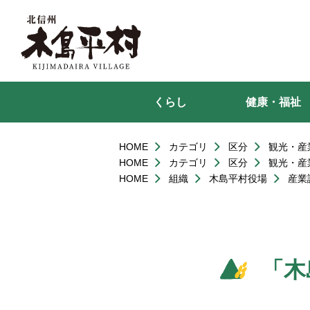
本
文
へ
移
動
くらし
健康・福祉
HOME
カテゴリ
区分
観光・産
HOME
カテゴリ
区分
観光・産
HOME
組織
木島平村役場
産業
「木