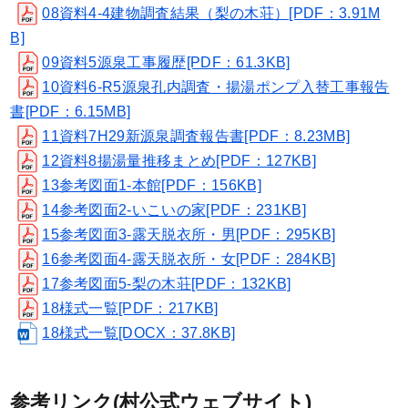
08資料4-4建物調査結果（梨の木荘）[PDF：3.91M
B]
09資料5源泉工事履歴[PDF：61.3KB]
10資料6-R5源泉孔内調査・揚湯ポンプ入替工事報告
書[PDF：6.15MB]
11資料7H29新源泉調査報告書[PDF：8.23MB]
12資料8揚湯量推移まとめ[PDF：127KB]
13参考図面1-本館[PDF：156KB]
14参考図面2-いこいの家[PDF：231KB]
15参考図面3-露天脱衣所・男[PDF：295KB]
16参考図面4-露天脱衣所・女[PDF：284KB]
17参考図面5-梨の木荘[PDF：132KB]
18様式一覧[PDF：217KB]
18様式一覧[DOCX：37.8KB]
参考リンク(村公式ウェブサイト)