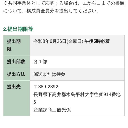
※共同事業体として応募する場合は、エからコまでの書類
について、構成員全員分を提出してください。
2.提出期限等
提出期
令和8年6月26日(金曜日)
午後5時必着
限
提出部数
各１部
提出方法
郵送または持参
提出先
〒389-2392
長野県下高井郡木島平村大字往郷914番地
6
産業課商工観光係