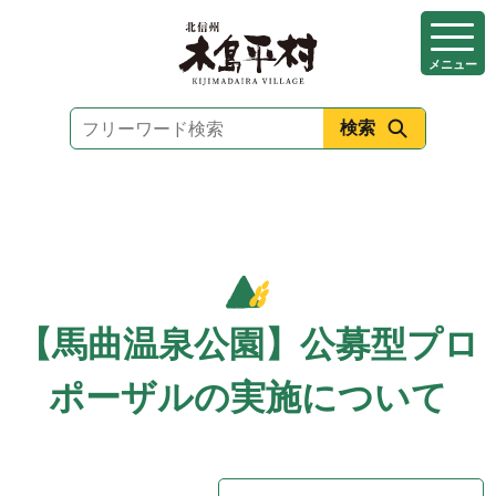
本
文
メニュー
へ
移
動
【馬曲温泉公園】公募型プロ
ポーザルの実施について