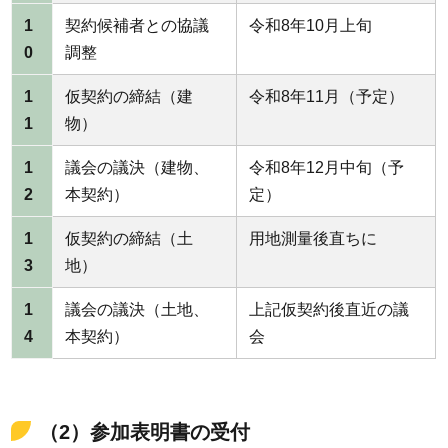
1
契約候補者との協議
令和8年10月上旬
0
調整
1
仮契約の締結（建
令和8年11月（予定）
1
物）
1
議会の議決（建物、
令和8年12月中旬（予
2
本契約）
定）
1
仮契約の締結（土
用地測量後直ちに
3
地）
1
議会の議決（土地、
上記仮契約後直近の議
4
本契約）
会
（2）参加表明書の受付