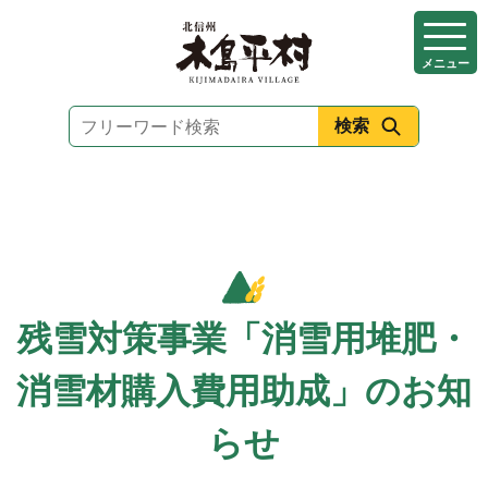
本
文
メニュー
へ
移
動
残雪対策事業「消雪用堆肥・
消雪材購入費用助成」のお知
らせ