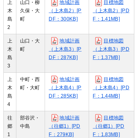
上
山口・柳
地域計画
目標地図
木
久保・大
（上木島2）[P
（上木島2）[PD
島
町
DF：300KB]
F：1.41MB]
2
上
山口・大
地域計画
目標地図
木
町
（上木島3）[P
（上木島3）[PD
島
DF：287KB]
F：1.37MB]
3
上
中町・西
地域計画
目標地図
木
町・大町
（上木島4）[P
（上木島4）[PD
島
DF：285KB]
F：1.44MB]
4
往
部谷沢・
地域計画
目標地図
郷
中島
（往郷1）[PD
（往郷1）[PD
1
F：279KB]
F：1.83MB]