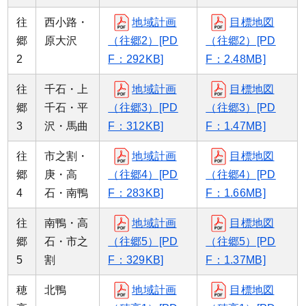
往
西小路・
地域計画
目標地図
郷
原大沢
（往郷2）[PD
（往郷2）[PD
2
F：292KB]
F：2.48MB]
往
千石・上
地域計画
目標地図
郷
千石・平
（往郷3）[PD
（往郷3）[PD
3
沢・馬曲
F：312KB]
F：1.47MB]
往
市之割・
地域計画
目標地図
郷
庚・高
（往郷4）[PD
（往郷4）[PD
4
石・南鴨
F：283KB]
F：1.66MB]
往
南鴨・高
地域計画
目標地図
郷
石・市之
（往郷5）[PD
（往郷5）[PD
5
割
F：329KB]
F：1.37MB]
穂
北鴨
地域計画
目標地図