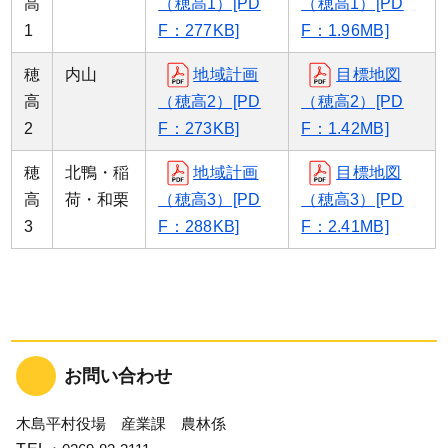
高
（穂高1）[PD
（穂高1）[PD
1
F：277KB]
F：1.96MB]
穂
内山
地域計画
目標地図
高
（穂高2）[PD
（穂高2）[PD
2
F：273KB]
F：1.42MB]
穂
北鴨・稲
地域計画
目標地図
高
荷・和栗
（穂高3）[PD
（穂高3）[PD
3
F：288KB]
F：2.41MB]
お問い合わせ
木島平村役場 産業課 農林係