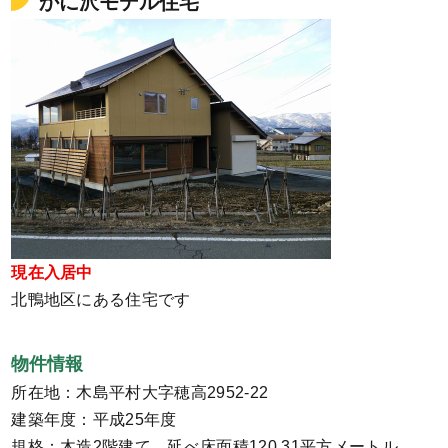
かに沢モデル住宅
現在入居中
北鴨地区にある住宅です
物件情報
所在地：木島平村大字穂高2952-22
建築年度：平成25年度
規格：木造2階建て 延べ床面積120.31平方メートル