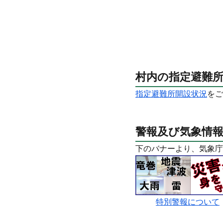
村内の指定避難
指定避難所開設状況
をご
警報及び気象情
下のバナーより、気象庁
特別警報について