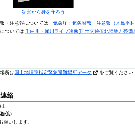
災害から身を守ろう
警報・注意報については
気象庁：気象警報・注意報（木島平村
像については
千曲川・犀川ライブ映像(国土交通省北陸地方整備局
場所は
国土地理院指定緊急避難場所データ
をご覧ください
急連絡
は、
務係）
お願いします。