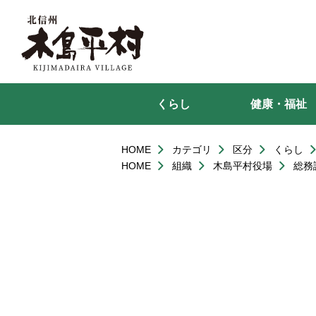
本
文
へ
移
動
くらし
健康・福祉
HOME
カテゴリ
区分
くらし
HOME
組織
木島平村役場
総務