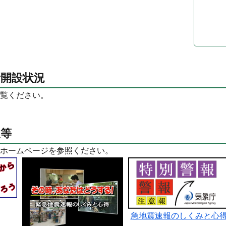
所開設状況
覧ください。
報等
ホームページを参照ください。
急地震速報のしくみと心