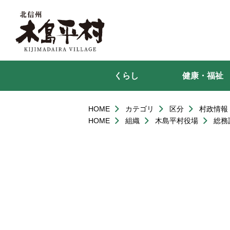
本
文
へ
移
動
くらし
健康・福祉
HOME
カテゴリ
区分
村政情報
HOME
組織
木島平村役場
総務