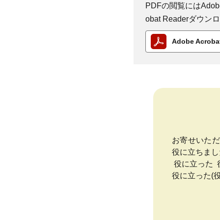
PDFの閲覧にはAdobe
obat Reader
Adobe Acro