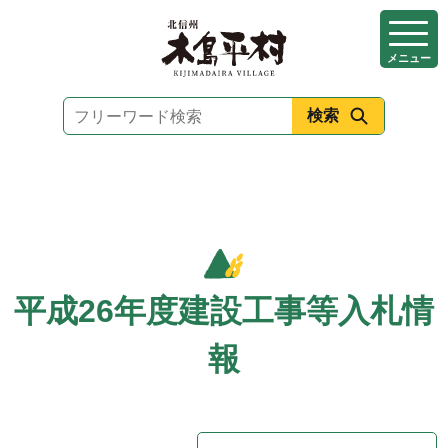
本
文
メニュー
へ
移
動
平成26年度建設工事等入札情
報