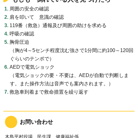
周囲の安全の確認
肩を叩いて 意識の確認
119番（救急）通報及び周囲の助けを求める
呼吸の確認
胸骨圧迫
（胸が4～5センチ程度沈む強さで1分間に約100～120回
ぐらいのテンポで）
AEDで電気ショック
（電気ショックの要・不要は、AEDが自動で判断しま
す。また操作方法は音声でも案内されます。）
救急車到着まで救命措置を繰り返す
お問い合わせ
木島平村役場 民生課 健康福祉係