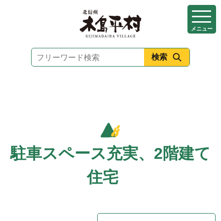
本
文
メニュー
へ
移
動
駐車スペース充実、2階建て
住宅