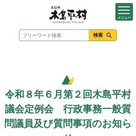
本
文
メニュー
へ
移
動
令和８年６月第２回木島平村
議会定例会 行政事務一般質
問議員及び質問事項のお知ら