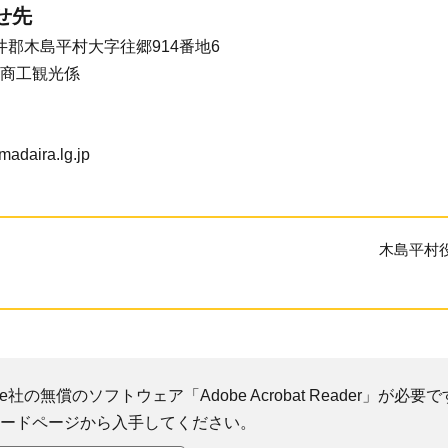
せ先
下高井郡木島平村大字往郷914番地6
商工観光係
madaira.lg.jp
木島平村
社の無償のソフトウェア「Adobe Acrobat Reader」が必要です
ダウンロードページから入手してください。