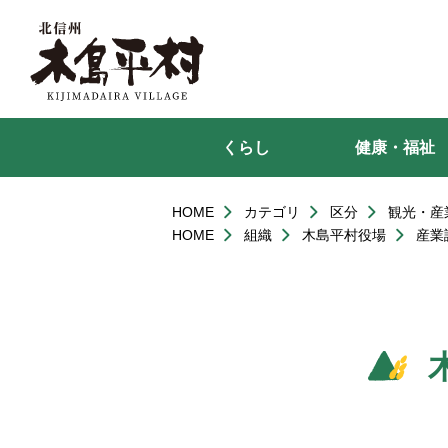
本
文
へ
移
動
くらし
健康・福祉
HOME
カテゴリ
区分
観光・産
HOME
組織
木島平村役場
産業