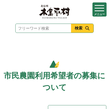
本
文
メニュー
へ
移
動
市民農園利用希望者の募集に
ついて