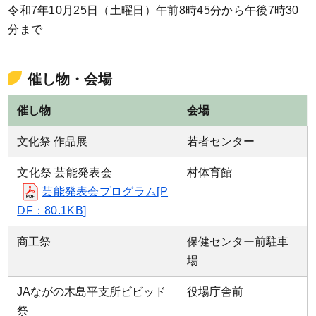
令和7年10月25日（土曜日）午前8時45分から午後7時30
分まで
催し物・会場
催し物
会場
文化祭 作品展
若者センター
文化祭 芸能発表会
村体育館
芸能発表会プログラム[P
DF：80.1KB]
商工祭
保健センター前駐車
場
JAながの木島平支所ビビッド
役場庁舎前
祭