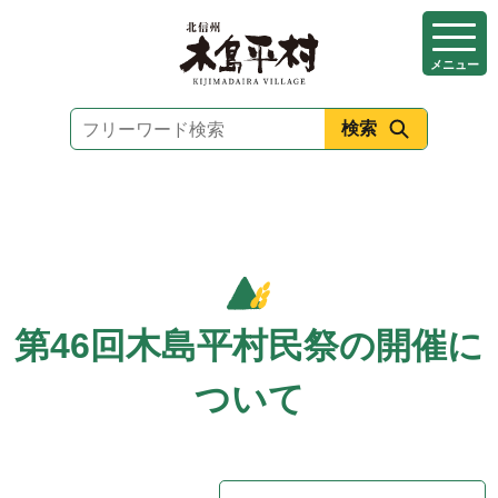
本
文
メニュー
へ
移
動
第46回木島平村民祭の開催に
ついて