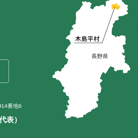
）
14番地6
1（代表）