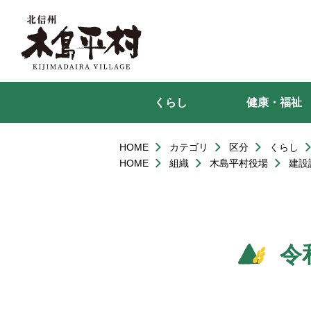
本
文
へ
移
動
くらし
健康・福祉
HOME
カテゴリ
区分
くらし
HOME
組織
木島平村役場
建設
令