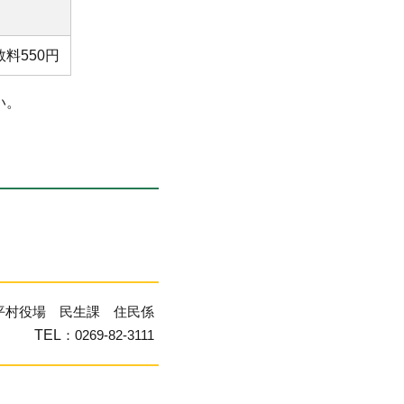
数料550円
い。
平村役場 民生課 住民係
TEL
：0269-82-3111