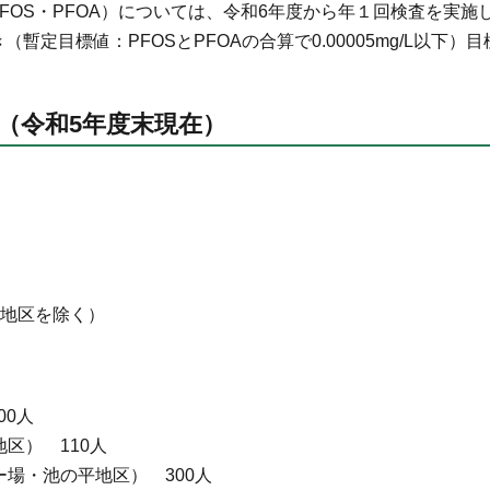
FOS・PFOA）については、令和6年度から年１回検査を実施
暫定目標値：PFOSとPFOAの合算で0.00005mg/L以下
要（令和5年度末現在）
村地区を除く）
00人
区） 110人
場・池の平地区） 300人