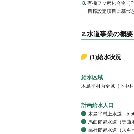
有機フッ素化合物（P
目標設定項目に基づき（
2.水道事業の概
(1)給水状況
給水区域
木島平村内全域（下中
計画給水人口
木島平村上水道 5,5
馬曲簡易水道（馬曲地
高社簡易水道（スキー