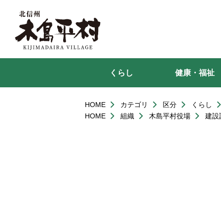
本
文
へ
移
動
くらし
健康・福祉
HOME
カテゴリ
区分
くらし
HOME
組織
木島平村役場
建設