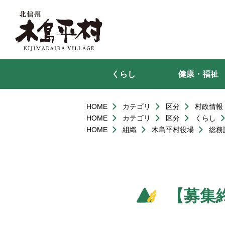
本
文
へ
移
動
くらし
健康・福祉
HOME
カテゴリ
区分
村政情報
HOME
カテゴリ
区分
くらし
HOME
組織
木島平村役場
総務
【募集