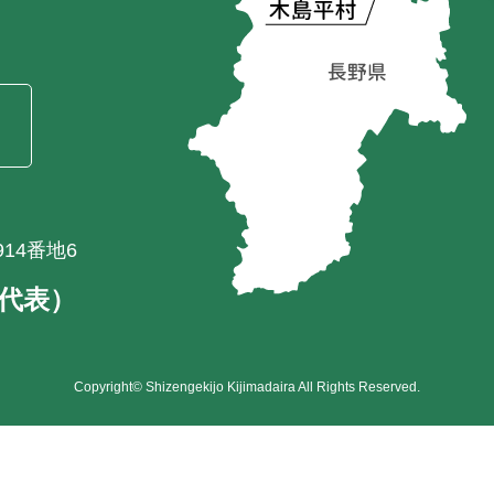
）
14番地6
1（代表）
Copyright© Shizengekijo Kijimadaira All Rights Reserved.