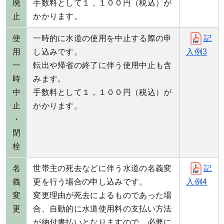
廃
手数料として１，１００円（税込）が
止
かかります。
使
一時的に水道の使用を中止する際の申
記
用
し込みです。
入例3
一
転出や帰省の終了に伴う使用中止も含
時
みます。
中
手数料として１，１００円（税込）が
止
かかります。
・
閉
栓
名
世帯主の死去などに伴う水道の名義変
記
義
更を行う場合の申し込みです。
入例4
変
変更理由が死去によるものであった場
更
合、自動的に水道使用料の支払い方法
が納付書払いとなりますので、必要に