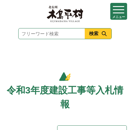
本
文
メニュー
へ
移
動
令和3年度建設工事等入札情
報