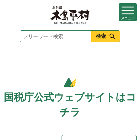
本
文
メニュー
へ
移
動
国税庁公式ウェブサイトはコ
チラ