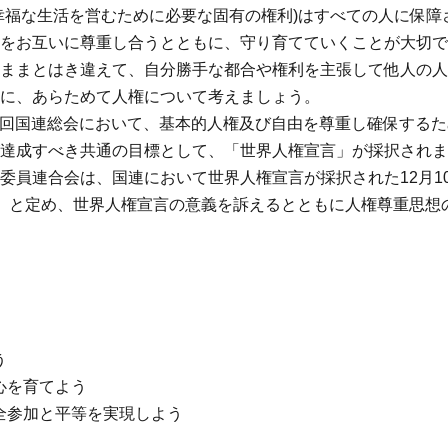
幸福な生活を営むために必要な固有の権利)はすべての人に保障
権をお互いに尊重し合うとともに、守り育てていくことが大切
ままとはき違えて、自分勝手な都合や権利を主張して他人の人
に、あらためて人権について考えましょう。
、第3回国連総会において、基本的人権及び自由を尊重し確保する
達成すべき共通の目標として、「世界人権宣言」が採択されま
委員連合会は、国連において世界人権宣言が採択された12月10
」と定め、世界人権宣言の意義を訴えるとともに人権尊重思想
う
心を育てよう
全参加と平等を実現しよう