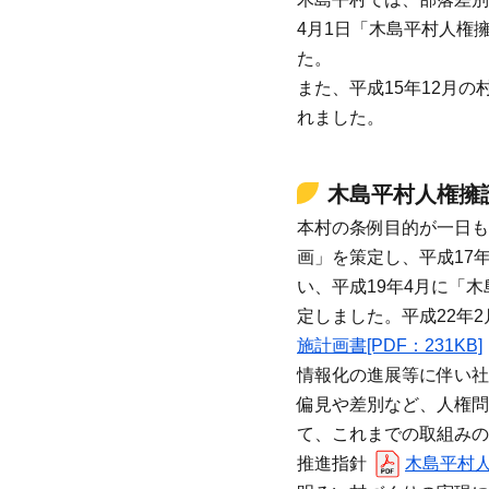
4月1日「木島平村人権
た。
また、平成15年12月
れました。
木島平村人権擁
本村の条例目的が一日も
画」を策定し、平成17
い、平成19年4月に「
定しました。平成22年
施計画書[PDF：231KB]
情報化の進展等に伴い社
偏見や差別など、人権問
て、これまでの取組みの
推進指針
木島平村人