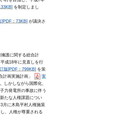
3KB]
を制定しまし
PDF：73KB]
が議決さ
権擁護に関する総合計
平成18年に見直しを行
版[PDF：799KB]
を策
合計画実施計画」
実
。しかしながら国際化、
子力発電所の事故に伴う
新たな人権課題につい
3月に木島平村人権施策
用し、人権が尊重される