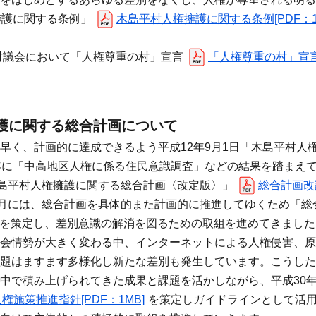
擁護に関する条例」
木島平村人権擁護に関する条例[PDF：13
の村議会において「人権尊重の村」宣言
「人権尊重の村」宣言[
護に関する総合計画について
早く、計画的に達成できるよう平成12年9月1日「木島平村人
年に「中高地区人権に係る住民意識調査」などの結果を踏まえて
木島平村人権擁護に関する総合計画〈改定版〉」
総合計画改訂
2月には、総合計画を具体的また計画的に推進してゆくため「総
を策定し、差別意識の解消を図るための取組を進めてきました
会情勢が大きく変わる中、インターネットによる人権侵害、原
題はますます多様化し新たな差別も発生しています。こうした
中で積み上げられてきた成果と課題を活かしながら、平成30年
権施策推進指針[PDF：1MB]
を策定しガイドラインとして活