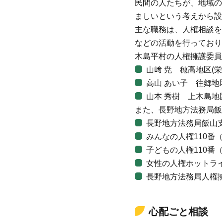
民間の人たちが、地域の
ましいという考えから設
主な職務は、人権相談を
などの活動を行っており
木島平村の人権擁護委員
山﨑 尭 穂高地区(栄
高山 あい子 往郷地区
山本 秀樹 上木島地区
また、長野地方法務局飯
長野地方法務局飯山支局（
みんなの人権110番（電話
子どもの人権110番（電話
女性の人権ホットライン（
長野地方法務局人権擁護課
心配ごと相談