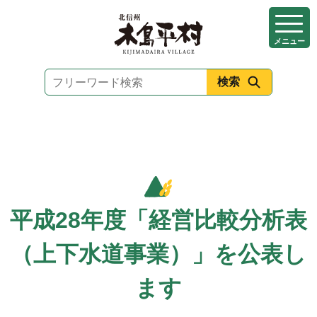
本
文
メニュー
へ
移
動
平成28年度「経営比較分析表
（上下水道事業）」を公表し
ます