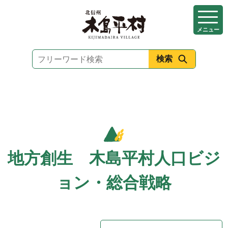
本
文
メニュー
へ
移
動
地方創生 木島平村人口ビジ
ョン・総合戦略