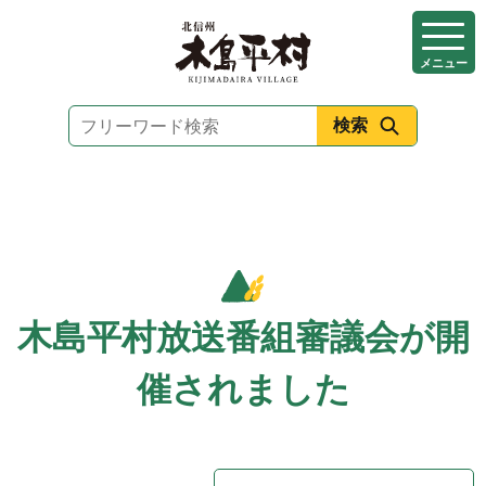
本
文
メニュー
へ
移
動
木島平村放送番組審議会が開
催されました