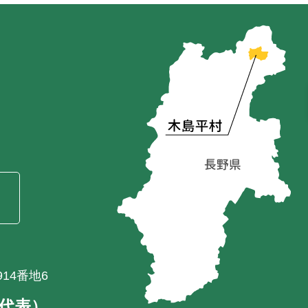
）
14番地6
1（代表）