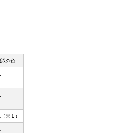
標識の色
色
色
色（※１）
色