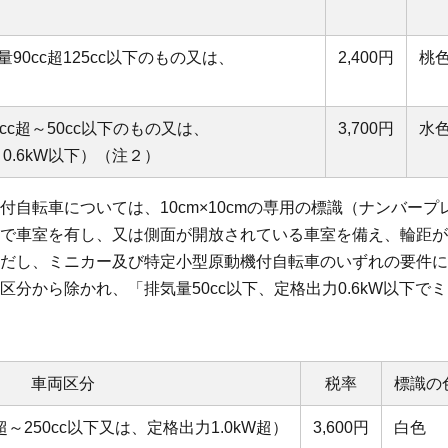
90cc超125cc以下のもの又は、
2,400円
桃
cc超～50cc以下のもの又は、
3,700円
水
0.6kW以下）（注２）
付自転車については、10cm×10cmの専用の標識（ナンバー
で車室を有し、又は側面が開放されている車室を備え、輪距が0
だし、ミニカー及び特定小型原動機付自転車のいずれの要件に
区分から除かれ、「排気量50cc以下、定格出力0.6kW以下で
車両区分
税率
標識の
超～250cc以下又は、定格出力1.0kW超）
3,600円
白色