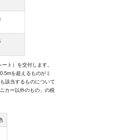
色
色
プレート）を交付します。
.5mを超えるものがミ
も該当するものについて
ミニカー以外のもの」の税
色