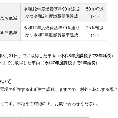
令和12年度燃費基準90％達成
50％軽減
かつ令和2年度燃費基準達成
（イ）
75％低減
令和12年度燃費基準70％達成
25％軽減
50％低減
かつ令和2年度燃費基準達成
（ウ）
年3月31日までに取得した車両（
令和8年度課税まで3年延長
）
1日までに取得した車両（
令和7年度課税まで2年延長
）
ついて
置場の所在する市町村で課税しますので、村外へ転出する場合
りです。車種をご確認の上、お問い合わせください。