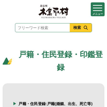
本
文
メニュー
へ
移
動
戸籍・住民登録・印鑑登
録
戸籍・住民登録:戸籍(婚姻、出生、死亡等)