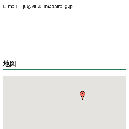
E-mail iju@vill.kijimadaira.lg.jp
地図