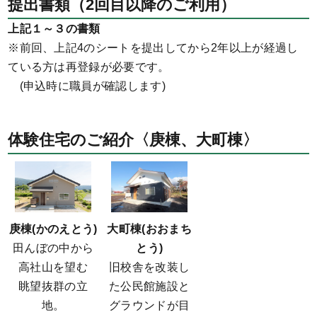
提出書類（2回目以降のご利用）
上記１～３の書類
※前回、上記4のシートを提出してから2年以上が経過し
ている方は再登録が必要です。
(申込時に職員が確認します)
体験住宅のご紹介〈庚棟、大町棟〉
庚棟(かのえとう)
大町棟(おおまち
田んぼの中から
とう)
高社山を望む
旧校舎を改装し
眺望抜群の立
た公民館施設と
地。
グラウンドが目