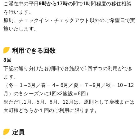
ご滞在中の平日
9時から17時
の間で1時間程度の移住相談
を行います。
原則、チェックイン・チェックアウト以外のご希望日で実
施いたします。
利用できる回数
8回
下記の通り分けた各期間で各施設で1回ずつの利用ができ
ます。
（冬＝ 1～3月／春＝ 4～6月／夏＝ 7～9月／秋＝ 10～12
月）の各シーズンに1回×2施設＝8回）
※ただし1⽉、5⽉、8⽉、12月は、原則として庚棟または
大町棟どちらか１回のご利用に限ります。
定員