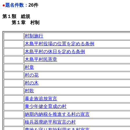
●
題名件数：
26件
第１類 総規
第１章 村制
村制施行
木島平村役場の位置を定める条例
木島平村の休日を定める条例
木島平村民憲章
村章
村の花
村の木
村歌
暴走族追放宣言
青少年健全育成の村
納期内納税を推進する村の宣言
核兵器廃絶平和宣言の村
農地を守り有効利用する村宣言