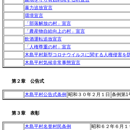
暴力追放宣言
環境宣言
「部落解放の村」宣言
「農産物自給向上の村」宣言
飲酒運転追放宣言
「人権尊重の村」宣言
木島平村新型コロナウイルスに関する人権侵害を
木島平村気候非常事態宣言
第２章 公告式
木島平村公告式条例
昭和３０年２月１日
条例第1
第３章 表彰
木島平村名誉村民条例
昭和６２年６月１