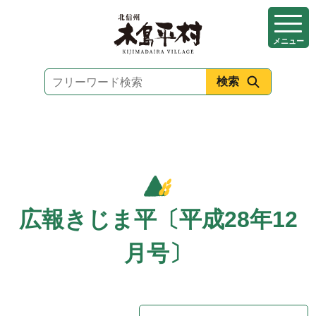
本
文
メニュー
へ
移
動
広報きじま平〔平成28年12
月号〕